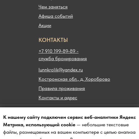
Чем заняться
Афиша событий
Акции
КОНТАКТЫ
+7 910 199-89-89 -
служба бронирования
lunnkrolik@yandex.ru
Костромская обл., д. Хороброво
Правила проживания
Контакты и адрес
Политика конфиденциальности
К нашему сайту подключен сервис веб-аналитики Яндекс
Договор оферта
Метрика, использующий cookie
— небольшие текстовые
Согласие на обработку данных
файлы, размещаемых на вашем компьютере с целью анализа